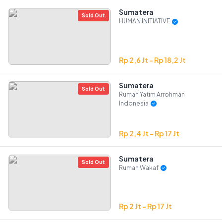
Sumatera
Qurban HUMAN INITIATIVE - Sumatera
Sold Out
HUMAN INITIATIVE
Rp 2,6 Jt - Rp 18,2 Jt
Sumatera
Qurban Rumah Yatim Arrohman Indonesia - Sumatera
Sold Out
Rumah Yatim Arrohman
Indonesia
Rp 2,4 Jt - Rp 17 Jt
Sumatera
Qurban Rumah Wakaf - Sumatera
Sold Out
Rumah Wakaf
Rp 2 Jt - Rp 17 Jt