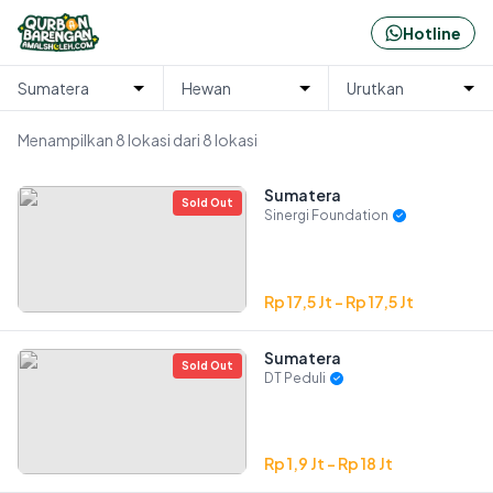
Hotline
#BerkahQurban
Menampilkan
8
lokasi dari
8
lokasi
Sumatera
Qurban Sinergi Foundation - Sumatera
Sold Out
Sinergi Foundation
Rp 17,5 Jt - Rp 17,5 Jt
Sumatera
Qurban DT Peduli - Sumatera
Sold Out
DT Peduli
Rp 1,9 Jt - Rp 18 Jt